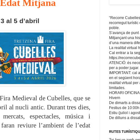
'Edat Mitjana
“Recorre Cubelles!
3 al 5 d’abril
recorregut turístic
poble.
S’avança de punt 
Mitjançant una his
d’una manera difer
La realitat virtual
Cal entrar a la se
https://recorrecube
ATENCIÓ: és necess
per a poder jugar.
IMPORTANT: cal an
en el següent hora
realitat virtual pe
limitades.
HORARI OFICINA
 Fira Medieval de Cubelles, que se
Hivern
De dimarts a diss
ril al nucli antic. Durant tres dies,
Festius de 10:00h
Estiu (juliol i agost
 mercats, espectacles, música i
De dilluns a diss
e faran reviure l’ambient de l’edat
RUTES TURÍSTIQ
Tot fent un tomb per