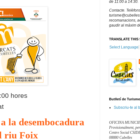
de 11:00 a 14:30.
Contacte. Telèfon
turisme@cubelles.c
recomanacions, acti
gaudir al màxim de
TRANSLATE THIS 
Select Language
3:00 hores
Butlletí de Turism
at
Subscriu-te al b
a a la desembocadura
OFICINA MUNICIP
Provisionalment, per 
l riu Foix
Centre Social CSIDE
08880 Cubelles