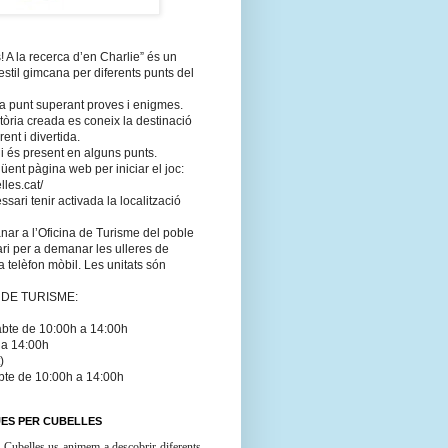
 A la recerca d’en Charlie” és un
 estil gimcana per diferents punts del
a punt superant proves i enigmes.
tòria creada es coneix la destinació
ent i divertida.
 hi és present en alguns punts.
güent pàgina web per iniciar el joc:
lles.cat/
ari tenir activada la localització
ar a l’Oficina de Turisme del poble
ri per a demanar les ulleres de
r a telèfon mòbil. Les unitats són
 DE TURISME:
abte de 10:00h a 14:00h
 a 14:00h
)
abte de 10:00h a 14:00h
UES PER CUBELLES
 Cubelles us animem a descobrir diferents