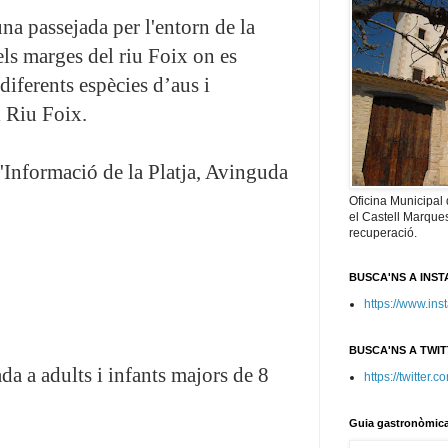
una passejada per l'entorn de la
ls marges del riu Foix on es
 diferents espècies d’aus i
 Riu Foix.
'Informació de la Platja, Avinguda
Oficina Municipal
el Castell Marques
recuperació.
BUSCA'NS A INS
https://www.in
BUSCA'NS A TWI
ada a adults i infants majors de 8
https://twitter
Guia gastronòmic