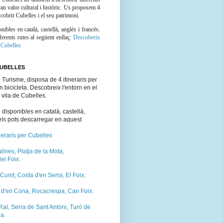
gran valor cultural i històric. Us proposem 4
cobrir Cubelles i el seu patrimoni.
nibles en català, castellà, anglès i francès.
ferents rutes al següent enllaç:
Descobreix
 Cubelles
CUBELLES
Turisme, disposa de 4 itineraris per
n bicicleta. Descobreix l'entorn en el
 vila de Cubelles.
n disponibles en català, castellà,
 els pots descarregar en aquest
neraris per Cubelles
lines, Platja de la Mota,
l Foix.
Cunit, Costa d'en Serra, El Foix.
 d'en Cona, Rocacrespa, Can Foix.
al, Serra de Sant Antoni, Turó de
la.