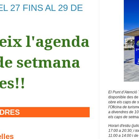
E
L 27
FINS AL 29 DE
eix l'agenda
 de setmana
es!!
El Punt d’Atenció 
disponible des d
obre els caps de s
l'Oficina de turism
NDRES
a divendres de 10:
els caps de setman
Horari d'estiu (jul
17:00 a 20:30; i t
lles
11:00 a 14:00 i de