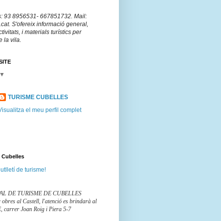
s: 93 8956531- 667851732. Mail:
at. S'ofereix informació general,
vitats, i materials turístics per
 la vila.
SITE
▼
TURISME CUBELLES
Visualitza el meu perfil complet
e Cubelles
utlletí de turisme!
AL DE TURISME DE CUBELLES
obres al Castell, l'atenció es brindarà al
, carrer Joan Roig i Piera 5-7