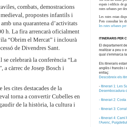
espais i edificis de 
caviles, combats, demostracions
rutes urbanes per des
medieval, propostes infantils i
Les rutes estan dispo
Pots consultar les di
 amb una quarantena d’activitats
les rutes urbanes per
00 h. La fira arrencarà oficialment
ila “Obrim el Mercat” i inclourà
ITINERARIS PER 
El departament de 
ocessó de Divendres Sant.
realitzar a peu o e
qual s'emmarca la
l se celebrarà la conferència “La
Els itineraris esta
, a càrrec de Josep Bosch i
anglès i francès i
enllaç:
Descobreix els iti
-
Itinerari 1:
Les Sa
les cites destacades de la
Desembocadura de
eval torna a convertir Cubelles en
- Itinerari 2:
Costa 
udir de la història, la cultura i
- Itinerari 3:
Corral
-
Itinerari 4:
Camí R
l'Avenc, Puigdetiu