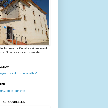
 de Turisme de Cubelles. Actualment,
os d'Alfarràs està en obres de
TAGRAM
stagram.com/turismecubelles/
TTER
.com/CubellesTurisme
a TASTA CUBELLES!!