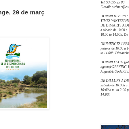
Tel. 93 895 25 00
E-mail: turisme@cub
ge, 29 de març
HORARI HIVERN /
TIMES WINTER/ H
DE DIMARTS A DIS
a sábado de 10:00 a
10.00 to 14.00h. De 
DIUMENGES I FESTI
festivos de 10.00 a 
to 14.00h. Dimanches
HORARI ESTIU (juli
agosto)/OPENING 
August)/HORAIRE D'É
DE DILLUNS A DISS
sábado de 10.00h a
10:00 a.m. to 2:00 
14:00h