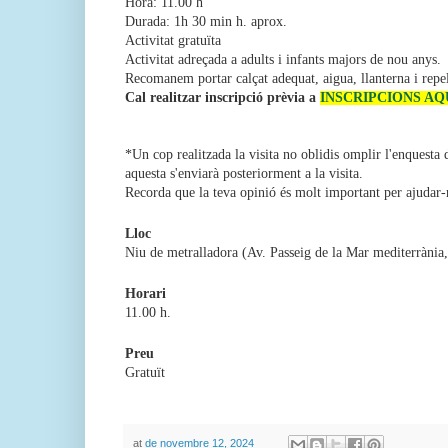
Hora: 11.00 h
Durada: 1h 30 min h. aprox.
Activitat gratuïta
Activitat adreçada a adults i infants majors de nou anys.
Recomanem portar calçat adequat, aigua, llanterna i repe
Cal realitzar inscripció prèvia a
INSCRIPCIONS AQU
*Un cop realitzada la visita no oblidis omplir l'enquesta d
aquesta s'enviarà posteriorment a la visita.
Recorda que la teva opinió és molt important per ajudar-
Lloc
Niu de metralladora (Av. Passeig de la Mar mediterrània,
Horari
11.00 h.
Preu
Gratu
ït
at
de novembre 12, 2024