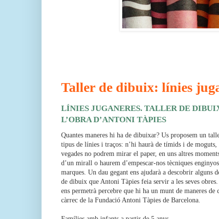
Taller de dibuix: línies jug
LÍNIES JUGANERES. TALLER DE DIBUI
L’OBRA D’ANTONI TÀPIES
Quantes maneres hi ha de dibuixar? Us proposem un talle
tipus de línies i traços: n’hi haurà de tímids i de moguts,
vegades no podrem mirar el paper, en uns altres moment
d’un mirall o haurem d’empescar-nos tècniques enginyose
marques. Un dau gegant ens ajudarà a descobrir alguns del
de dibuix que Antoni Tàpies feia servir a les seves obres
ens permetrà percebre que hi ha un munt de maneres de di
càrrec de la Fundació Antoni Tàpies de Barcelona.
Famílies amb infants a partir de 5 anys.