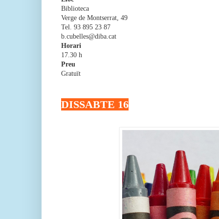
Biblioteca
Verge de Montserrat, 49
Tel. 93 895 23 87
b.cubelles@diba.cat
Horari
17.30 h
Preu
Gratuït
DISSABTE 16