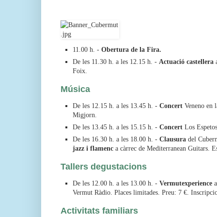
11.00 h. -
Obertura de la Fira.
De les 11.30 h. a les 12.15 h. -
Actuació castellera
a
Foix.
Música
De les 12.15 h. a les 13.45 h. -
Concert
Veneno en la
Migjorn.
De les 13.45 h. a les 15.15 h. -
Concert
Los Espetos.
De les 16.30 h. a les 18.00 h. -
Clausura
del Cuber
jazz i flamenc
a càrrec de Mediterranean Guitars. E
Tallers degustacions
De les 12.00 h. a les 13.00 h. -
Vermutexperience
a
Vermut Ràdio. Places limitades. Preu: 7 €. Inscripc
Activitats familiars