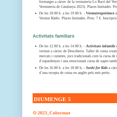
formatges a càrrec de la vermuteria Lo Racó del Ver
Vermuteria de Catalunya 2023). Places limitades. Pr
De les 18.00 h. a les 19.00 h. -
Vermutexperience
a
Vermut Ràdio. Places limitades. Preu: 7 €. Inscripc
Activitats familiars
De les 12.00 h. a les 14.00 h. -
Activitats infantils
r
vermut a càrrec de Descoberta. Taller de cuina creat
mercats i cuinetes, jocs tradicionals com la cursa de 
d’espardenyes i una emocionant cursa de xapes també
De les 16.00 h. a les 18.00 h
. -
Sushi for Kids
a càrr
d’una recepta de cuina en anglès pels més petits.
DIUMENGE 5
✩
2023_Cubermut